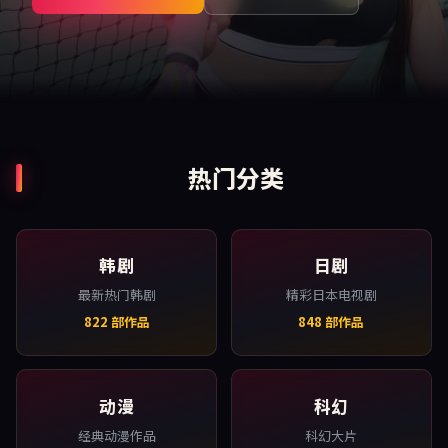
热门分类
韩剧
日剧
最新热门韩剧
精彩日本电视剧
822
部作品
848
部作品
动漫
科幻
经典动漫作品
科幻大片