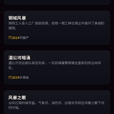
钢城风暴
钢铁工人卷入工厂高层阴谋，他用一根工棒在烟尘中撬开了真相的
缝隙。
2024
国产
湄公河暗涌
湄公河货运船队接连失踪，一名前缉毒警察被迫重新回到丛林深
处。
2024
其他
风暴之眼
台风过境的城市里，气象员、消防员、出租车司机在风暴之眼下共
同守城。