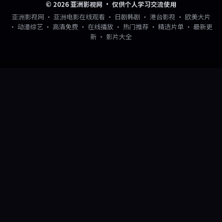
©
2026
亚洲影视网
· 仅供个人学习交流使用
亚洲影视网 · 亚洲电影在线观看 · 日剧韩剧 · 港台影视 · 欧美大片
· 动漫综艺 · 高清免费 · 在线播放 · 热门推荐 · 精选片单 · 最新更
新 · 影片大全