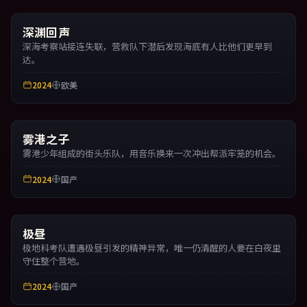
深渊回声
深海考察站接连失联，营救队下潜后发现海底有人比他们更早到
达。
2024
欧美
雾港之子
雾港少年组成的街头乐队，用音乐换来一次冲出帮派牢笼的机会。
2024
国产
极昼
极地科考队遭遇极昼引发的精神异常，唯一仍清醒的人要在白夜里
守住整个营地。
2024
国产